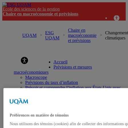
École des sciences de la gestion
Chaire en macroéconomie et prévisions
Chaire en
ESG
Changement
UQAM
macroéconomie
UQAM
climatiques
et prévisions
Chaire en macroéconomie et prévisions
Accueil
Prévisions et mesures
macroéconomiques
Macroscope
Prévisions du taux d’inflation
Prévoir et comprendre l’inflation aux États-Unis avec
l’IA
Prévisions du PIB réel
Prévisions de récession
Mesure d’incertitude
Marché du travail
Préférences en matière de témoins
Évolution des salaires au Québec
Taux de chômage naturel
Nous utilisons des témoins (cookies) afin de collecter des informations q