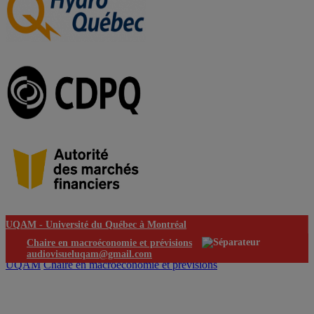
UQAM -
Université du Québec à Montréal
Chaire en macroéconomie et prévisions
audiovisueluqam@gmail.com
UQAM
Chaire en macroéconomie et prévisions