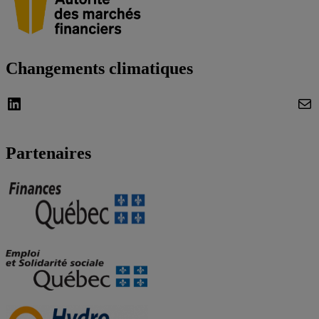
Changements climatiques
LinkedIn
Cou
Partenaires